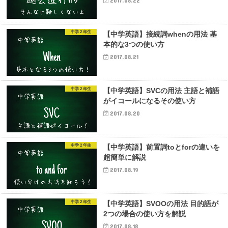
2017.08.22
中学２年生
【中学英語】接続詞whenの用法 基
本的な3つの使い方
2017.08.21
中学２年生
【中学英語】SVCの用法 主語と補語
がイコールになるその使い方
2017.08.20
中学２年生
【中学英語】前置詞toとforの違いを
超簡単に解説
2017.08.19
中学２年生
【中学英語】SVOOの用法 目的語が
2つの場合の使い方を解説
2017.08.18