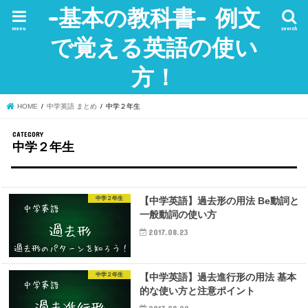
-基本の教科書- 例文
menu
search
で覚える英語の使い
方！
HOME
中学英語 まとめ
中学２年生
中学２年生
中学２年生
【中学英語】過去形の用法 Be動詞と
一般動詞の使い方
2017.08.23
中学２年生
【中学英語】過去進行形の用法 基本
的な使い方と注意ポイント