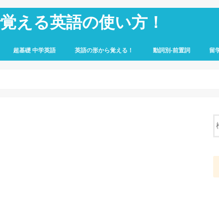
で覚える英語の使い方！
超基礎 中学英語
英語の形から覚える！
動詞別-前置詞
留