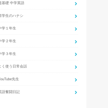
超基礎 中学英語
留学生のハナシ
中学１年生
中学２年生
中学３年生
よく使う日常会話
YouTube先生
英語奮闘日記