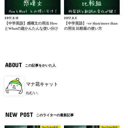
2017.8.12
2017.8.5
【中学英語】感嘆文の用法 How
【中学英語】~er than/more than
とWhatの超かんたんな使い分け
の用法 比較級の使い方
ABOUT
この記事をかいた人
マナ花キャット
ねむい。
NEW POST
このライターの最新記事
YouTube先生
YouTube先生