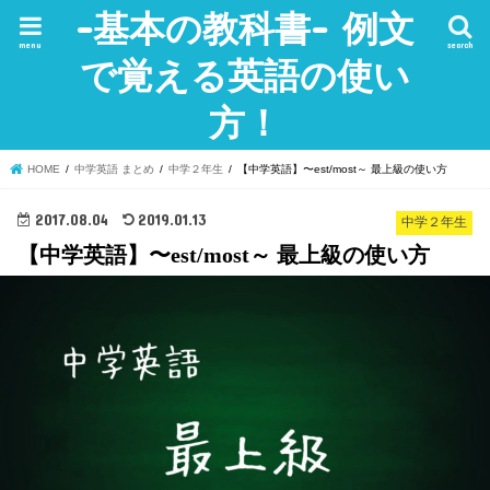
-基本の教科書- 例文
menu
search
で覚える英語の使い
方！
HOME
中学英語 まとめ
中学２年生
【中学英語】〜est/most～ 最上級の使い方
2017.08.04
2019.01.13
中学２年生
【中学英語】〜est/most～ 最上級の使い方