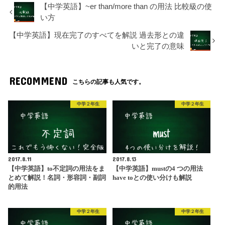
【中学英語】~er than/more than の用法 比較級の使
い方
【中学英語】現在完了のすべてを解説 過去形との違
いと完了の意味
RECOMMEND
こちらの記事も人気です。
中学２年生
中学２年生
2017.8.11
2017.8.13
【中学英語】to不定詞の用法をま
【中学英語】mustの4 つの用法
とめて解説！名詞・形容詞・副詞
have toとの使い分けも解説
的用法
中学２年生
中学２年生