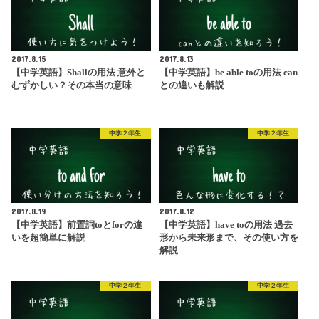
2017.8.15
2017.8.13
【中学英語】Shallの用法 意外と
【中学英語】be able toの用法 can
むずかしい？その本当の意味
との違いも解説
中学２年生
中学２年生
2017.8.19
2017.8.12
【中学英語】前置詞toとforの違
【中学英語】have toの用法 過去
いを超簡単に解説
形から未来形まで、その使い方を
解説
中学２年生
中学２年生