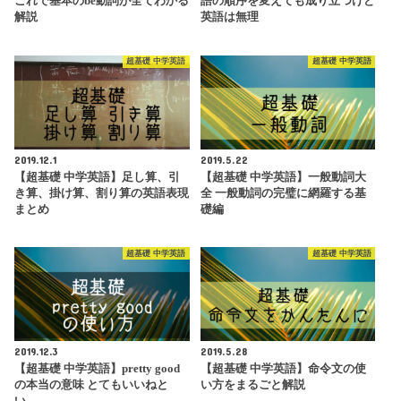
これで基本のbe動詞が全てわかる
語の順序を変えても成り立つけど
解説
英語は無理
超基礎 中学英語
超基礎 中学英語
2019.12.1
2019.5.22
【超基礎 中学英語】足し算、引
【超基礎 中学英語】一般動詞大
き算、掛け算、割り算の英語表現
全 一般動詞の完璧に網羅する基
まとめ
礎編
超基礎 中学英語
超基礎 中学英語
2019.12.3
2019.5.28
【超基礎 中学英語】pretty good
【超基礎 中学英語】命令文の使
の本当の意味 とてもいいねと
い方をまるごと解説
い…