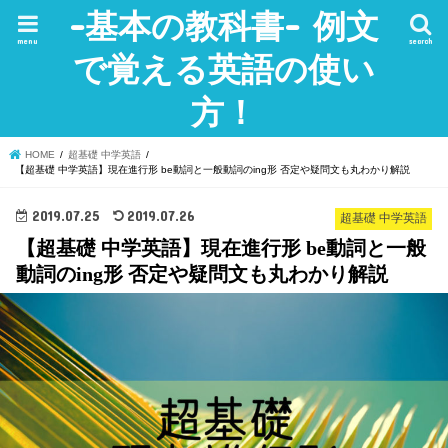
-基本の教科書- 例文
menu
search
で覚える英語の使い
方！
HOME
超基礎 中学英語
【超基礎 中学英語】現在進行形 be動詞と一般動詞のing形 否定や疑問文も丸わかり解説
2019.07.25
2019.07.26
超基礎 中学英語
【超基礎 中学英語】現在進行形 be動詞と一般
動詞のing形 否定や疑問文も丸わかり解説