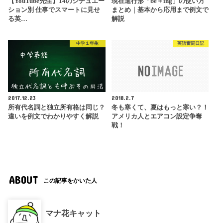
【YouTube先生】14のシチュエー
現在進行形「be＋ing」の使い方
ション別 仕事でスマートに見せ
まとめ｜基本から応用まで例文で
る英…
解説
中学１年生
英語奮闘日記
2017.12.23
2018.2.7
所有代名詞と独立所有格は同じ？
冬も寒くて、夏はもっと寒い？！
違いを例文でわかりやすく解説
アメリカ人とエアコン設定争奪
戦！
ABOUT
この記事をかいた人
マナ花キャット