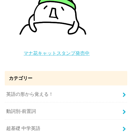
マナ花キャットスタンプ発売中
カテゴリー
英語の形から覚える！
動詞別-前置詞
超基礎 中学英語