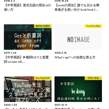
2018.2.5
2018.10.26
【中学英語】形式主語の用法 itの
【seemの用法】誰でも分かる簡
使い方
単過ぎる使い分け look/look l…
動詞別-前置詞
YouTube先生
2019.7.26
2018.2.16
【中学英語】▶︎動詞GETと前置
What's up?への自然な答え方
詞-at-into-off…
YouTube先生
中学１年生
2020.1.20
2017.12.11