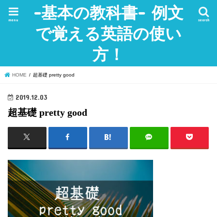
-基本の教科書- 例文
menu
search
で覚える英語の使い
方！
HOME
超基礎 pretty good
2019.12.03
超基礎 pretty good