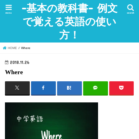
-基本の教科書- 例文
menu
search
で覚える英語の使い
方！
HOME
Where
2018.11.26
Where