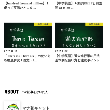
【hundred thousand million】１
【中学英語】▶︎動詞KEEPと前置
億って英語だと１０…
詞-at-to-off-…
中学１年生
中学２年生
2017.12.10
2017.8.22
「There is / There are」の使い方
【中学英語】過去進行形の用法
を徹底解説！例文・I…
基本的な使い方と注意ポイント
ABOUT
この記事をかいた人
マナ花キャット