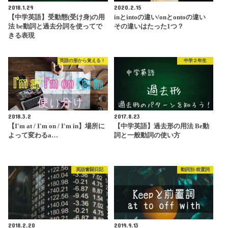
2018.1.29
2020.2.15
【中学英語】受動態(受け身)の用
inとintoの違い/onとontoの違い
法 be動詞と過去分詞を使ってで
その違いはたった1つ？
きる表現
英語の形から覚える！
中学２年生
2018.3.2
2017.8.23
【I'm at / I'm on / I'm in】場所に
【中学英語】過去形の用法 Be動
よって変わるa…
詞と一般動詞の使い方
英語奮闘日記
動詞別-前置詞
2018.2.20
2019.9.13