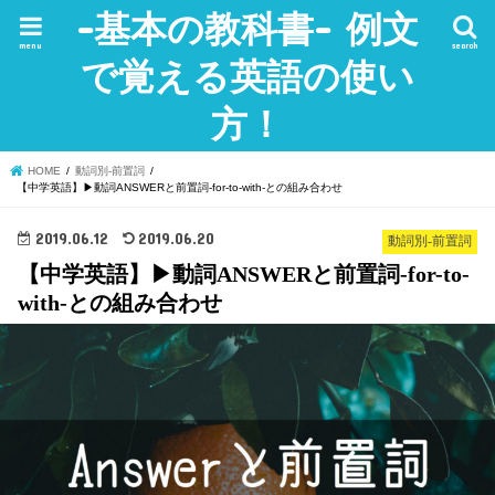
-基本の教科書- 例文
menu
search
で覚える英語の使い
方！
HOME
動詞別-前置詞
【中学英語】▶︎動詞ANSWERと前置詞-for-to-with-との組み合わせ
2019.06.12
2019.06.20
動詞別-前置詞
【中学英語】▶︎動詞ANSWERと前置詞-for-to-
with-との組み合わせ