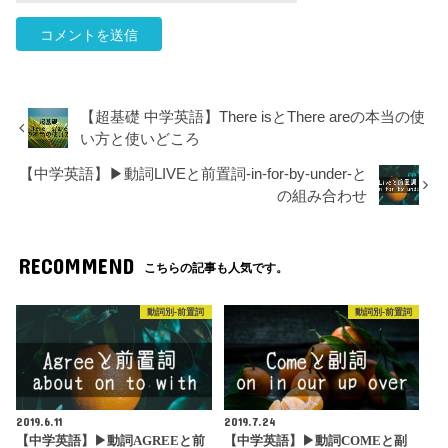
【超基礎 中学英語】There isとThere areの本当の使
い方と使いどころ
【中学英語】▶︎動詞LIVEと前置詞-in-for-by-under-と
の組み合わせ
RECOMMEND
こちらの記事も人気です。
動詞別-前置詞
動詞別-前置詞
2019.6.11
2019.7.24
【中学英語】▶︎動詞AGREEと前
【中学英語】▶︎動詞COMEと副