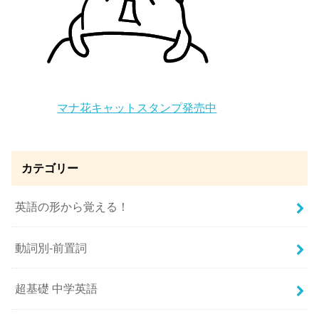
マナ花キャットスタンプ発売中
カテゴリー
英語の形から覚える！
動詞別-前置詞
超基礎 中学英語