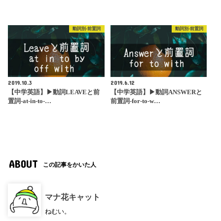
動詞別-前置詞
動詞別-前置詞
2019.10.3
2019.6.12
【中学英語】▶︎動詞LEAVEと前
【中学英語】▶︎動詞ANSWERと
置詞-at-in-to-…
前置詞-for-to-w…
ABOUT
この記事をかいた人
マナ花キャット
ねむい。