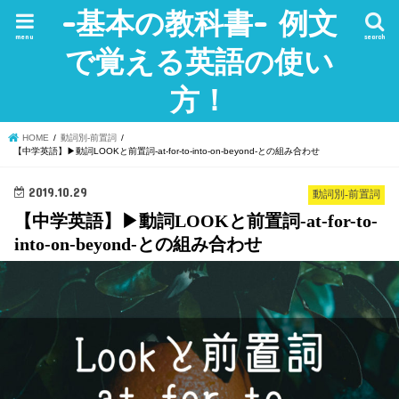
-基本の教科書- 例文
menu
search
で覚える英語の使い
方！
HOME
動詞別-前置詞
【中学英語】▶︎動詞LOOKと前置詞-at-for-to-into-on-beyond-との組み合わせ
2019.10.29
動詞別-前置詞
【中学英語】▶︎動詞LOOKと前置詞-at-for-to-
into-on-beyond-との組み合わせ