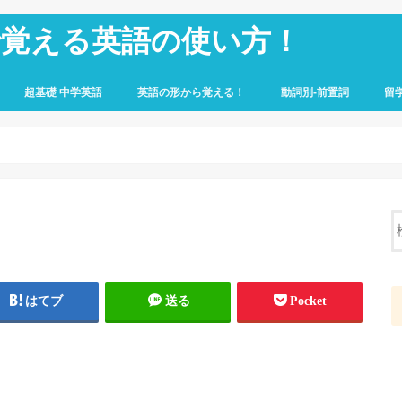
で覚える英語の使い方！
超基礎 中学英語
英語の形から覚える！
動詞別-前置詞
留
はてブ
送る
Pocket