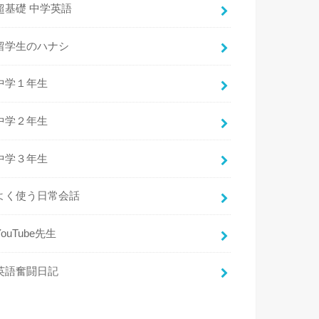
超基礎 中学英語
留学生のハナシ
中学１年生
中学２年生
中学３年生
よく使う日常会話
YouTube先生
英語奮闘日記