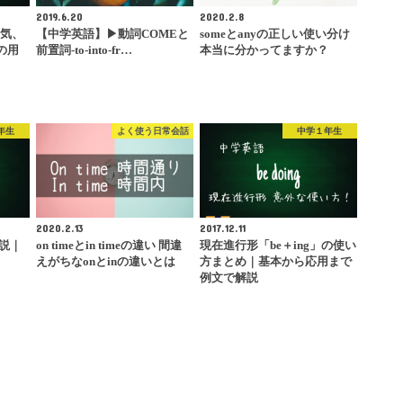
2019.6.20
2020.2.8
天気、
【中学英語】▶︎動詞COMEと
someとanyの正しい使い分け
の用
前置詞-to-into-fr…
本当に分かってますか？
年生
よく使う日常会話
中学１年生
2020.2.13
2017.12.11
解説｜
on timeとin timeの違い 間違
現在進行形「be＋ing」の使い
と
えがちなonとinの違いとは
方まとめ｜基本から応用まで
例文で解説