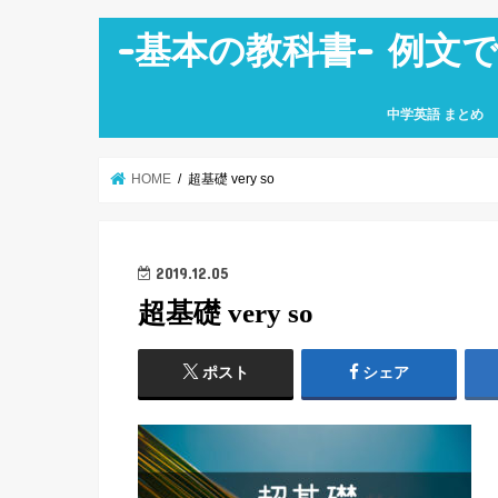
-基本の教科書- 例文
中学英語 まとめ
中学１年生
中学２年生
中学３年生
HOME
超基礎 very so
2019.12.05
超基礎 very so
ポスト
シェア