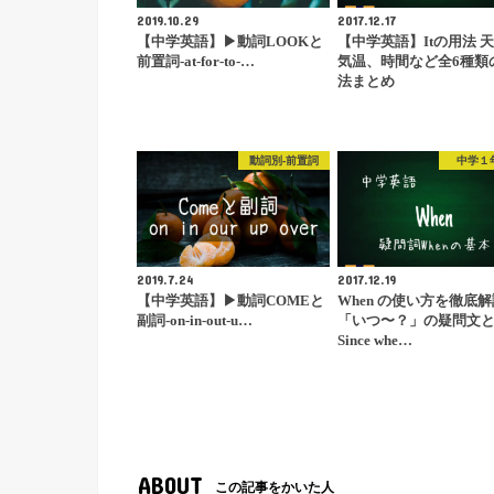
2019.10.29
2017.12.17
【中学英語】▶︎動詞LOOKと
【中学英語】Itの用法 
前置詞-at-for-to-…
気温、時間など全6種類
法まとめ
動詞別-前置詞
中学１
2019.7.24
2017.12.19
【中学英語】▶︎動詞COMEと
When の使い方を徹底
副詞-on-in-out-u…
「いつ〜？」の疑問文
Since whe…
ABOUT
この記事をかいた人