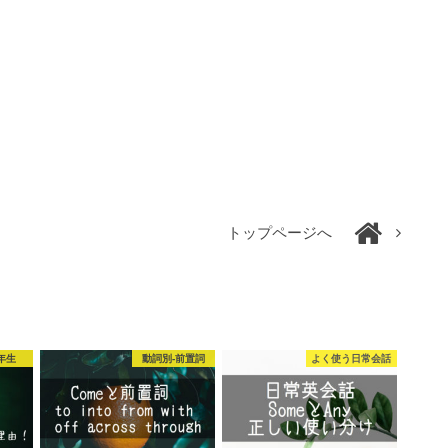
トップページへ
年生
動詞別-前置詞
よく使う日常会話