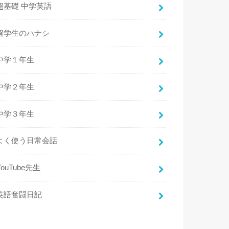
超基礎 中学英語
留学生のハナシ
中学１年生
中学２年生
中学３年生
よく使う日常会話
YouTube先生
英語奮闘日記