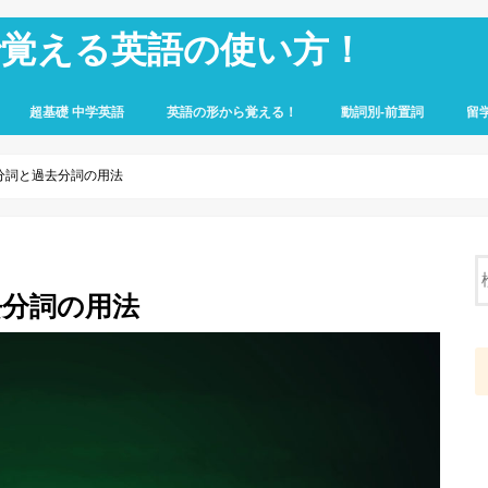
で覚える英語の使い方！
超基礎 中学英語
英語の形から覚える！
動詞別-前置詞
留
分詞と過去分詞の用法
去分詞の用法