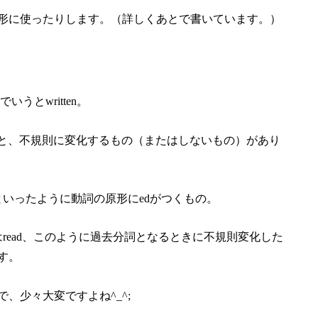
形に使ったりします。（詳しくあとで書いています。）
でいうとwritten。
のと、不規則に変化するもの（またはしないもの）があり
eakedといったように動詞の原形にedがつくもの。
去分詞はread、このように過去分詞となるときに不規則変化した
す。
、少々大変ですよね^_^;