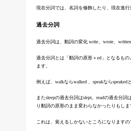
現在分詞では、名詞を修飾したり、現在進行
過去分詞
過去分詞は、動詞の変化 write、wrote、written
過去分詞とは「動詞の原形＋ed」となるも
ます。
例えば、walkならwalked 、speakならsp
またsleepの過去分詞はslept。readの過
り動詞の原形のまま変わらなかったりもしま
これは、覚えるしかないところになりますので