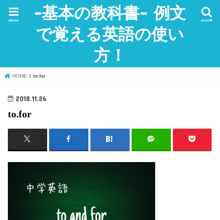
-基本の教科書- 例文
menu
search
で覚える英語の使い
方！
HOME
to.for
2018.11.26
to.for