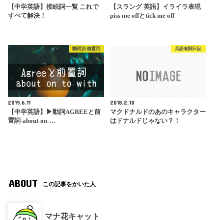
【中学英語】接続詞一覧 これで
【スラング 英語】イライラ表現
すべて解決！
piss me offとtick me off
動詞別-前置詞
英語奮闘日記
2019.6.11
2018.2.10
【中学英語】▶︎動詞AGREEと前
マクドナルドのあのキャラクター
置詞-about-on-…
はドナルドじゃない？！
ABOUT
この記事をかいた人
マナ花キャット