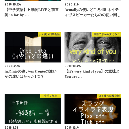
2019.10.24
2020.2.6
【中学英語】▶︎動詞LIVEと前置
Actuallyの使いどころ4選 ネイテ
詞-in-for-by-…
ィヴスピーカーたちのの使い回し
よく使う日常会話
英語の形から覚える！
2020.2.15
2018.10.25
inとintoの違い/onとontoの違い
【It's very kind of you】の意味と
その違いはたった1つ？
You are …
中学３年生
よく使う日常会話
2018.1.31
2019.12.9