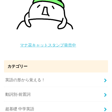
マナ花キャットスタンプ発売中
カテゴリー
英語の形から覚える！
動詞別-前置詞
超基礎 中学英語