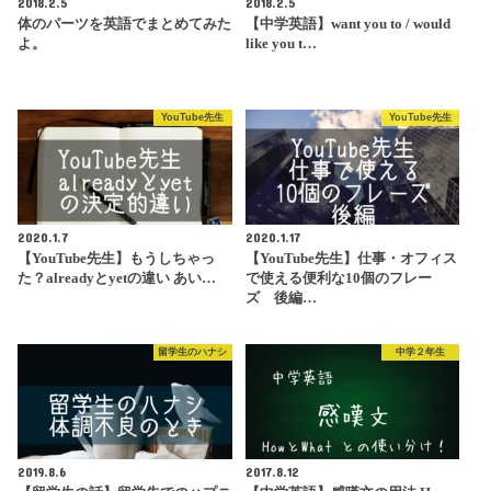
2018.2.5
2018.2.5
体のパーツを英語でまとめてみた
【中学英語】want you to / would
よ。
like you t…
YouTube先生
YouTube先生
2020.1.7
2020.1.17
【YouTube先生】もうしちゃっ
【YouTube先生】仕事・オフィス
た？alreadyとyetの違い あい…
で使える便利な10個のフレー
ズ 後編…
留学生のハナシ
中学２年生
2019.8.6
2017.8.12