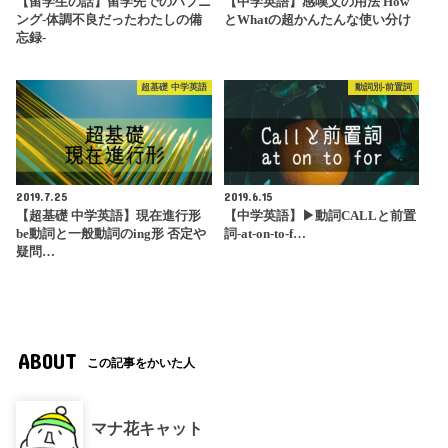
【留学生の話】留学先でのハプニ
【中学英語】感嘆文の用法 How
ング-体調不良だったわたしの備
とWhatの超かんたんな使い分け
忘録-
超基礎 中学英語
動詞別-前置詞
2019.7.25
2019.6.15
【超基礎 中学英語】現在進行形
【中学英語】▶︎動詞CALLと前置
be動詞と一般動詞のing形 否定や
詞-at-on-to-f…
疑問…
ABOUT
この記事をかいた人
マナ花キャット