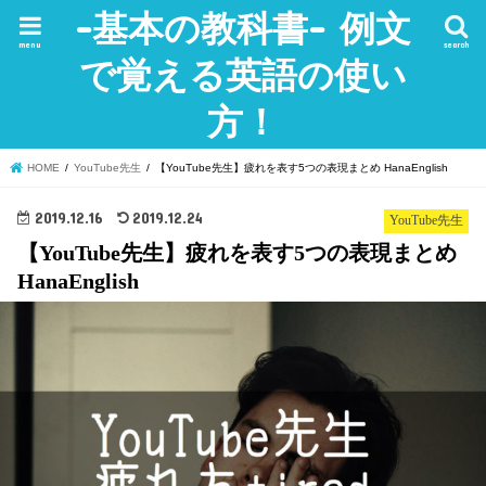
-基本の教科書- 例文
menu
search
で覚える英語の使い
方！
HOME
YouTube先生
【YouTube先生】疲れを表す5つの表現まとめ HanaEnglish
2019.12.16
2019.12.24
YouTube先生
【YouTube先生】疲れを表す5つの表現まとめ
HanaEnglish