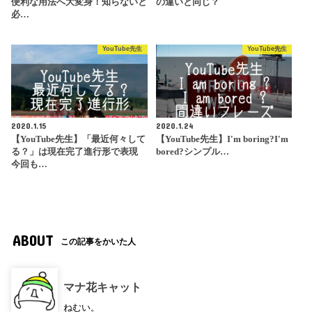
便利な用法へ大変身！知らないと
の違いと同じ？
必…
YouTube先生
YouTube先生
2020.1.15
2020.1.24
【YouTube先生】「最近何々して
【YouTube先生】I'm boring?I'm
る？」は現在完了進行形で表現
bored?シンプル…
今回も…
ABOUT
この記事をかいた人
マナ花キャット
ねむい。