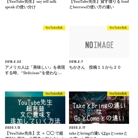
【YouTube先生】say tell talk
【YouTube先生】貸す借りる lend
speak の使い分け
とborrowの使い方の違い
YouTube先生
YouTube先生
2018.2.22
2018.2.7
アメリカ人は「美味しい」を表現
ちかさん 投稿１１から２０
する時、’’Delicious’’を使わな…
YouTube先生
YouTube先生
2020.1.13
2020.2.17
【YouTube先生】文 ＋ ◯◯ で超
takeとbringの違いはgoとcomeと