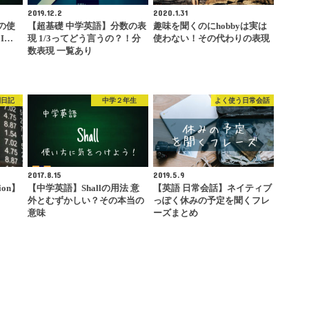
2019.12.2
2020.1.31
e」の使
【超基礎 中学英語】分数の表
趣味を聞くのにhobbyは実は
I…
現 1/3ってどう言うの？！分
使わない！その代わりの表現
数表現 一覧あり
闘日記
中学２年生
よく使う日常会話
2017.8.15
2019.5.9
lion】
【中学英語】Shallの用法 意
【英語 日常会話】ネイティブ
…
外とむずかしい？その本当の
っぽく休みの予定を聞くフレ
意味
ーズまとめ