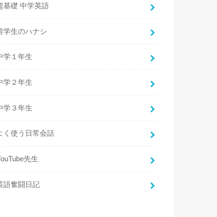
超基礎 中学英語
留学生のハナシ
中学１年生
中学２年生
中学３年生
よく使う日常会話
YouTube先生
英語奮闘日記