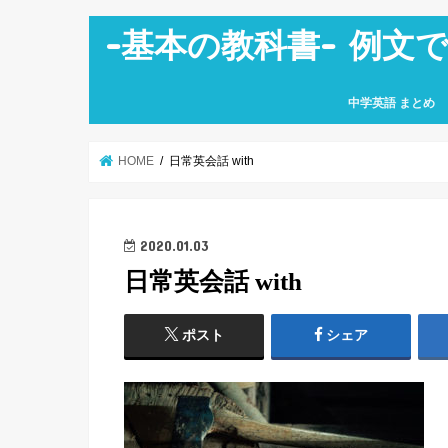
-基本の教科書- 例文
中学英語 まとめ
中学１年生
中学２年生
中学３年生
HOME
日常英会話 with
2020.01.03
日常英会話 with
ポスト
シェア