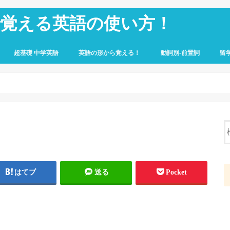
で覚える英語の使い方！
超基礎 中学英語
英語の形から覚える！
動詞別-前置詞
留
はてブ
送る
Pocket