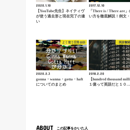
2020.1.10
2017.12.10
【YouTube先生】ネイティヴ
「There is / There ar
が使う過去形と現在完了の違
い方を徹底解説！例文・
い
よく使う日常会話
英語奮
2020.2.3
2018.2.20
gonna・wanna・gotta・haft
【hundred thousand mil
についてのまとめ
１億って英語だと１０
ABOUT
この記事をかいた人