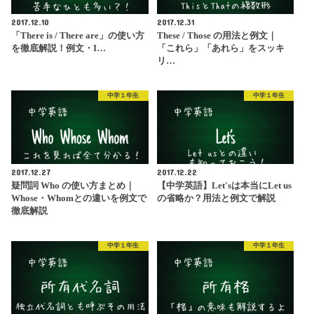
2017.12.10
2017.12.31
「There is / There are」の使い方
These / Those の用法と例文｜
を徹底解説！例文・I…
「これら」「あれら」をスッキ
リ…
中学１年生
中学１年生
2017.12.27
2017.12.22
疑問詞 Who の使い方まとめ｜
【中学英語】Let'sは本当にLet us
Whose・Whomとの違いを例文で
の省略か？用法と例文で解説
徹底解説
中学１年生
中学１年生