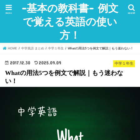
-基本の教科書- 例文
menu
search
で覚える英語の使い
方！
HOME
中学英語 まとめ
中学１年生
Whatの用法5つを例文で解説｜もう迷わない！
2017.12.30
2025.09.09
中学１年生
Whatの用法5つを例文で解説｜もう迷わな
い！