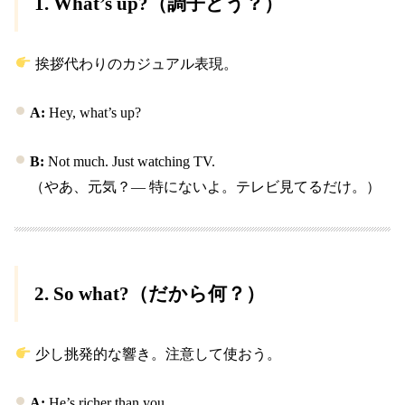
1.
What’s up?
（調子どう？）
挨拶代わりのカジュアル表現。
A:
Hey, what’s up?
B:
Not much. Just watching TV.
（やあ、元気？― 特にないよ。テレビ見てるだけ。）
2.
So what?
（だから何？）
少し挑発的な響き。注意して使おう。
A:
He’s richer than you.