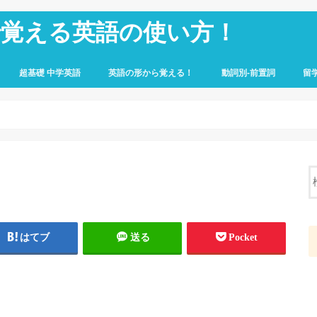
で覚える英語の使い方！
超基礎 中学英語
英語の形から覚える！
動詞別-前置詞
留
はてブ
送る
Pocket