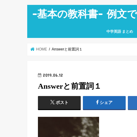
-基本の教科書- 例文
中学英語 まとめ
中学１年生
中学２年生
中学３年生
HOME
Answerと前置詞１
2019.06.12
Answerと前置詞１
ポスト
シェア