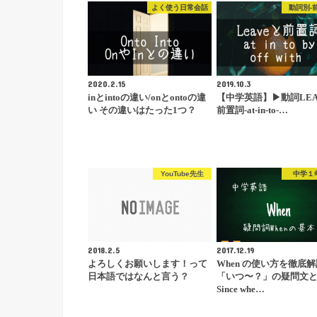
よく使う日常会話
動詞別-
2020.2.15
2019.10.3
inとintoの違い/onとontoの違
【中学英語】▶︎動詞LEA
い その違いはたった1つ？
前置詞-at-in-to-…
YouTube先生
中学１
2018.2.5
2017.12.19
よろしくお願いします！って
When の使い方を徹底
日本語ではなんと言う？
「いつ〜？」の疑問文
Since whe…