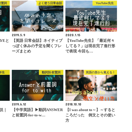
前置詞
よく使う日常会話
YouTube先生
2019.5.9
2020.1.15
VEと
【英語 日常会話】ネイティブ
【YouTube先生】「最近何々
っぽく休みの予定を聞くフレ
してる？」は現在完了進行形
ーズまとめ
で表現 今回も…
年生
動詞別-前置詞
英語の形から覚える！
2019.6.12
2018.10.10
解説｜
【中学英語】▶︎動詞ANSWER
【I was about to～】～すると
と
と前置詞-for-to-w…
ころだった 例文とその使い
方