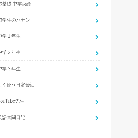
超基礎 中学英語
留学生のハナシ
中学１年生
中学２年生
中学３年生
よく使う日常会話
YouTube先生
英語奮闘日記