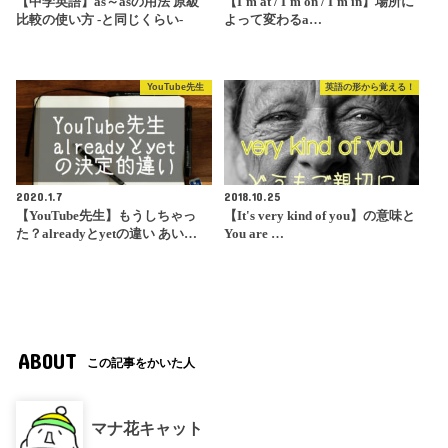
【中学英語】as～asの用法 原級
【I'm at / I'm on / I'm in】場所に
比較の使い方 -と同じくらい-
よって変わるa…
YouTube先生
英語の形から覚える！
2020.1.7
2018.10.25
【YouTube先生】もうしちゃっ
【It's very kind of you】の意味と
た？alreadyとyetの違い あい…
You are …
ABOUT
この記事をかいた人
マナ花キャット