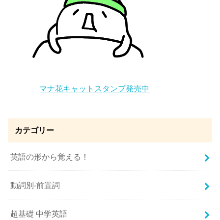
マナ花キャットスタンプ発売中
カテゴリー
英語の形から覚える！
動詞別-前置詞
超基礎 中学英語