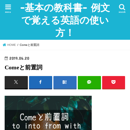
-基本の教科書- 例文
menu
search
で覚える英語の使い
方！
HOME
Comeと前置詞
2019.06.20
Comeと前置詞