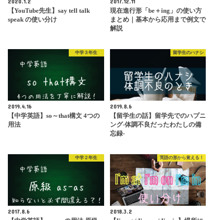
2020.1.2
2017.12.11
【YouTube先生】say tell talk
現在進行形「be＋ing」の使い方
speak の使い分け
まとめ｜基本から応用まで例文で
解説
中学３年生
留学生のハナシ
2019.4.16
2019.8.6
【中学英語】so～that構文 4つの
【留学生の話】留学先でのハプニ
用法
ング-体調不良だったわたしの備
忘録-
中学２年生
英語の形から覚える！
2017.8.6
2018.3.2